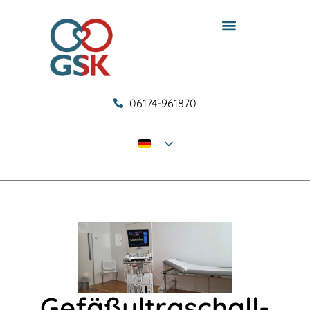
06174-961870
Gefäßultraschall­