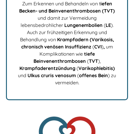
Zum Erkennen und Behandeln von t
iefen
Becken- und Beinvenenthrombosen (TVT)
und damit zur Vermeidung
lebensbedrohlicher
Lungenembolien
(
LE
).
Auch zur frühzeitigen Erkennung und
Behandlung von
Krampfadern (Varikosis,
chronisch venösen Insuffizienz
(
CVI
)
,
um
Komplikationen wie
tiefe
Beinvenenthrombosen
(
TVT
),
Krampfaderentzündung
(
Varikophlebitis)
und
Ulkus cruris venosum
(
offenes Bein
) zu
vermeiden.