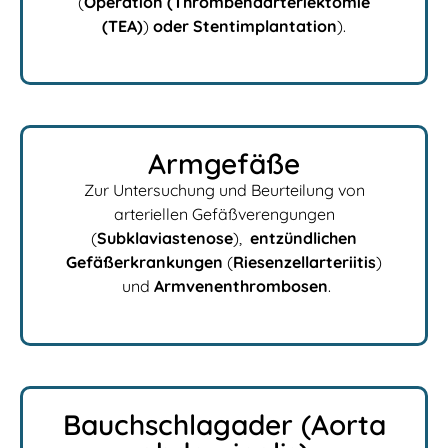
(
Operation
(Thrombendarteriektomie
(TEA)
)
oder Stentimplantation
).
Armgefäße
Zur Untersuchung und Beurteilung von
arteriellen Gefäßverengungen
(
Subklaviastenose
),
entzündlichen
Gefäßerkrankungen
(
Riesenzellarteriitis
)
und
Armvenenthrombosen
.
Bauchschlagader (Aorta