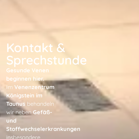
Kontakt &
Sprechstunde
Gesunde Venen
beginnen hier.
Im
Venenzentrum
Königstein im
Taunus
behandeln
wir neben
Gefäß-
und
Stoffwechselerkrankungen
insbesondere